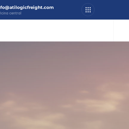
nfo@atilogicfreight.com
icina central